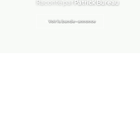
Raconté par
Patrick Bureau
Voir la bande-annonce
A
près des décennies d’isolement marqué
Hoxha (1944-1985), l’Albanie s’est ouver
touristique rapide depuis les années 19
secret situé entre la Grèce et le Monténégro. Sa 