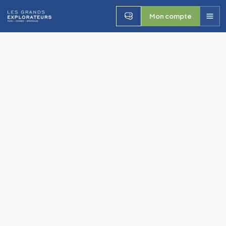
Mon compte
Les Grands Explorateurs
Ouvri