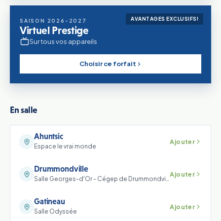
AVANTAGES EXCLUSIFS!
SAISON 2026-2027
Virtuel Prestige
Sur tous vos appareils
Choisir ce forfait
En salle
Ahuntsic
Ajouter
Espace le vrai monde
Drummondville
Ajouter
Salle Georges-d'Or - Cégep de Drummondville
Gatineau
Ajouter
Salle Odyssée